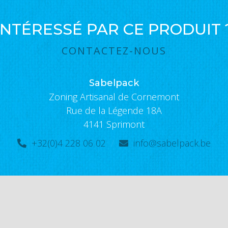
INTÉRESSÉ PAR CE PRODUIT 
CONTACTEZ-NOUS
Sabelpack
Zoning Artisanal de Cornemont
Rue de la Légende 18A
4141 Sprimont
+32(0)4 228 06 02
/
info@sabelpack.be