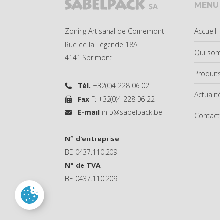
MENU
Zoning Artisanal de Cornemont
Accueil
Rue de la Légende 18A
Qui so
4141 Sprimont
Produit
Tél.
+32(0)4 228 06 02
Actualit
Fax
F: +32(0)4 228 06 22
E-mail
info@sabelpack.be
Contact
N° d'entreprise
BE 0437.110.209
N° de TVA
BE 0437.110.209