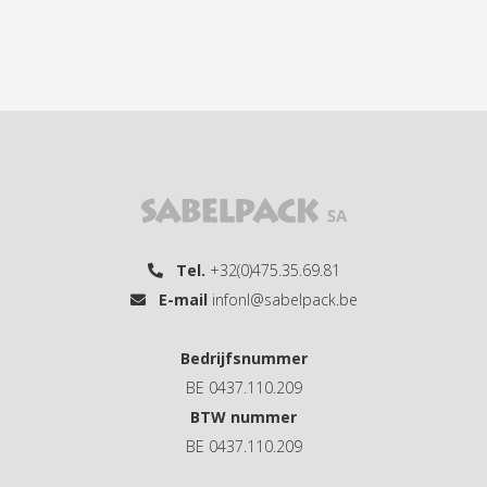
Tel.
+32(0)475.35.69.81
E-mail
infonl@sabelpack.be
Bedrijfsnummer
BE 0437.110.209
BTW nummer
BE 0437.110.209